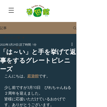
記事
全ての記事
2022年3月29日
読了時間: 1分
全ての記事
「は～い」と手を挙げて返
ブログ
事をするグレートピレニ
NEWS
ーズ
こんにちは。
庭遊館
です。
少し前ですが3月10日　ぴれちゃんねる
２周年を迎えました。
皆様に応援いただけているおかげで
す。ありがとうございます。