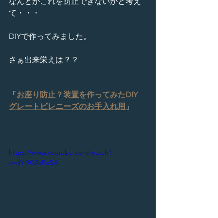
なんとかこれを防止できないかと考え
て・・・
DIYで作ってみました。
さぁ出来栄えは？？
「
お座り防止？装置を作ってみたDIY 
グレートピレニーズのお手入れ用
」
https://www.youtube.com/watch?
v=dYI9G8kPoSA