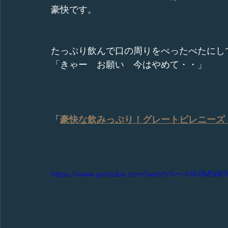
豪快です。
たっぷり飲んで口の周りをべったべたにし
「きゃー　お願い　今はやめて・・」
「
豪快な飲みっぷり！グレートピレニーズ
https://www.youtube.com/watch?v=i-hSh0M56K0