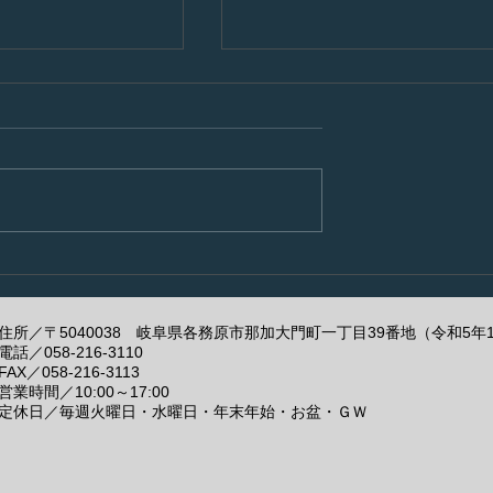
だいたので早速！
暑くなってアルの例の症状
が・・・
住所／〒5040038 岐阜県各務原市那加大門町一丁目39番地（令和5年
電話／
058-216-3110
FAX／058-216-3113
営業時間／10:00～17:00
定休日／毎週火曜日・水曜日・年末年始・お盆・ＧＷ