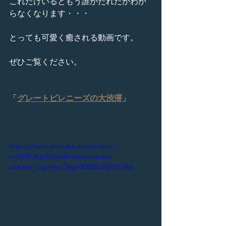
これだけいるともう誰がだれだかわか
らなくなります・・・
とっても可愛く癒される動画です。
ぜひご覧ください。
「
グレートピレニーズの大渋滞
」
https://www.youtube.com/watch?
v=NH0uKp3vUrA&feature=push-
sd&attr_tag=VmQ6yzHEB4Zvk8yY%3A6