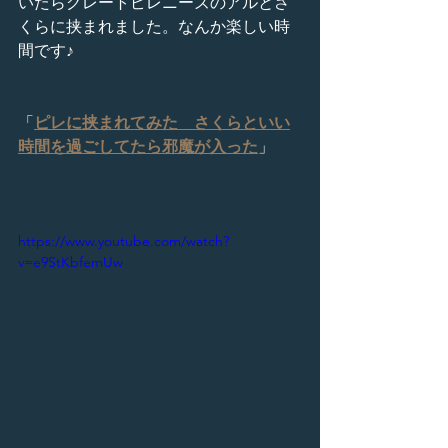
いたらグレートピレニーズのアルとさ
くらに挟まれました。なんか楽しい時
間です♪
「
ピレに挟まれてみた　さくらといい
時間を過ごしてたら邪魔が入った
」
https://www.youtube.com/watch?
v=e9StKbfemUw