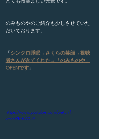
とても微笑ましい光景です。
のみものやのご紹介も少しさせていた
だいております。
「
シンクロ睡眠→さくらの笑顔→視聴
者さんがきてくれた→「のみものや」
OPENです
」
https://www.youtube.com/watch?
v=ci0Ph0sWClA