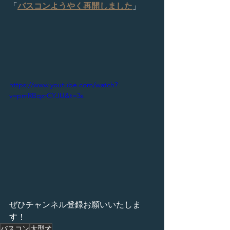
「
バスコンようやく再開しました
」
https://www.youtube.com/watch?
v=pmRBqzrCYJU&t=3s
ぜひチャンネル登録お願いいたしま
す！
バスコン
大型犬