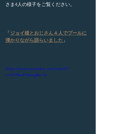
さま4人の様子をご覧ください。
「
ジョイ様とおじさん４人でプールに
浸かりながら語らいました
」
https://www.youtube.com/watch?
v=htYNsvhYamg&t=1s