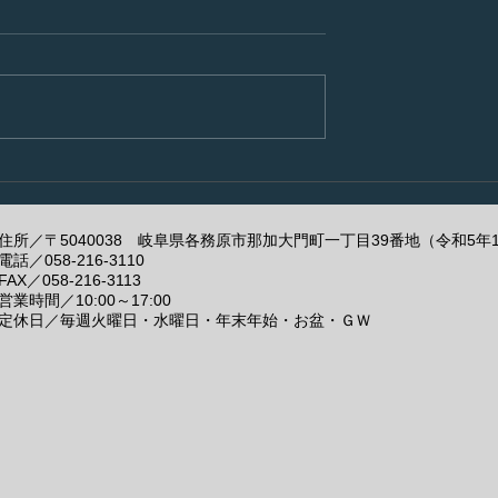
だいたので早速！
暑くなってアルの例の症状
が・・・
住所／〒5040038 岐阜県各務原市那加大門町一丁目39番地（令和5年
電話／
058-216-3110
FAX／058-216-3113
営業時間／10:00～17:00
定休日／毎週火曜日・水曜日・年末年始・お盆・ＧＷ