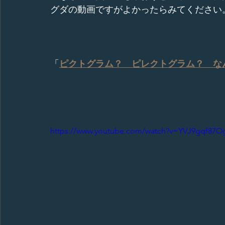
グダの動画ですがよかったらみてください
「
ピクトグラム？　ピレクトグラム？　な
https://www.youtube.com/watch?v=YVJ9gqf87O