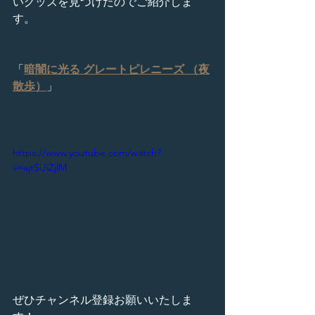
いグッズを見つけたのでご紹介しま
す。
「
暗闇に光る グレートピレニーズ （夜
散歩）
」
https://www.youtube.com/watch?
v=ajtSiJiZjlM
ぜひチャンネル登録お願いいたしま