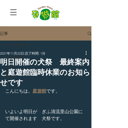
記事
全ての記事
2021年11月22日
読了時間: 1分
全ての記事
明日開催の犬祭 最終案内
ブログ
と庭遊館臨時休業のお知ら
NEWS
せです
こんにちは。
庭遊館
です。
いよいよ明日が　ぎふ清流里山公園に
て開催されます　犬祭です。