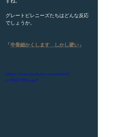
すね。
グレートピレニーズたちはどんな反応
でしょうか。
「
牛骨細かくします　しかし硬い
」
https://www.youtube.com/watch?
v=7NGTBDvcgzY