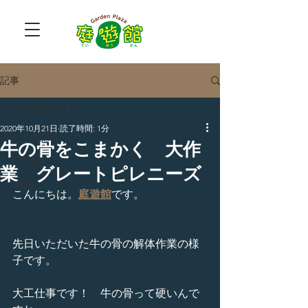
記事
全ての記事
2020年10月21日
読了時間: 1分
全ての記事
牛の骨をこまかく 大作
ブログ
業 グレートピレニーズ
NEWS
こんにちは。
庭遊館
です。
先日いただいた牛の骨の解体作業の様
子です。
大工仕事です！　牛の骨って硬いんで