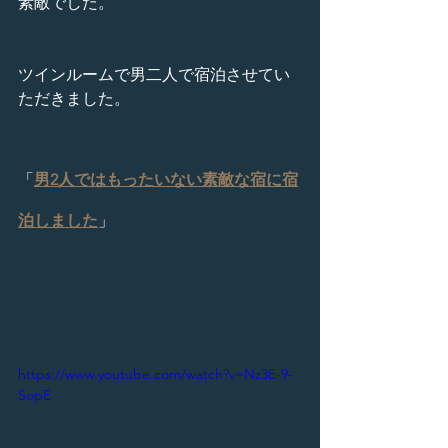
素敵でした。
ツインルームで男二人で宿泊させてい
ただきました。
「
男2人ではもったいない素敵な宿に宿
泊しました
」
https://www.youtube.com/watch?v=Nz3E-9-
SopE