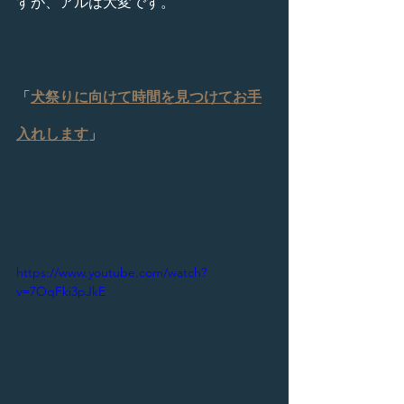
すが、アルは大変です。
「
犬祭りに向けて時間を見つけてお手
入れします
」
https://www.youtube.com/watch?
v=7OqFki3pJkE