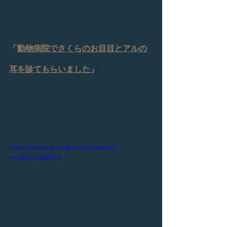
「
動物病院でさくらのお目目とアルの
耳を診てもらいました
」
https://www.youtube.com/watch?
v=J8GLSq49CsA