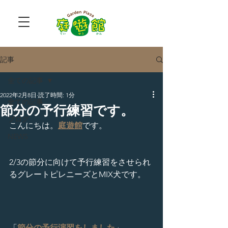
記事
全ての記事
2022年2月8日
読了時間: 1分
全ての記事
節分の予行練習です。
ブログ
こんにちは。
庭遊館
です。
NEWS
2/3の節分に向けて予行練習をさせられ
るグレートピレニーズとMIX犬です。
「
節分の予行演習をしました
」