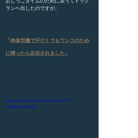
おしっこタイムのために戻ってドッグ
ランヘ出したのですが。
「
肉体労働で汗だくでもワンコのため
に帰ったら反抗されました
」
https://www.youtube.com/watch?
v=XBbcSeEFl2E