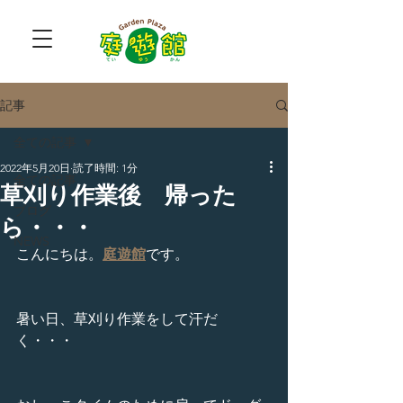
記事
全ての記事
2022年5月20日
読了時間: 1分
全ての記事
草刈り作業後 帰った
ブログ
ら・・・
NEWS
こんにちは。
庭遊館
です。
暑い日、草刈り作業をして汗だ
く・・・