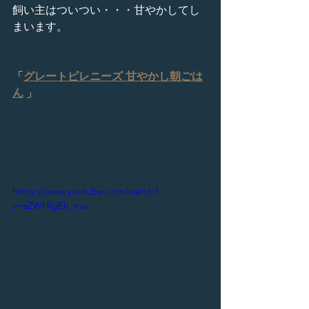
飼い主はついつい・・・甘やかしてし
まいます。
「
グレートピレニーズ 甘やかし朝ごは
ん
 」
https://www.youtube.com/watch?
v=aZWHfgEh_mw