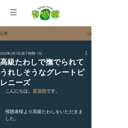
記事
全ての記事
2022年2月7日
読了時間: 1分
全ての記事
高級たわしで撫でられて
ブログ
うれしそうなグレートピ
NEWS
レニーズ
こんにちは。
庭遊館
です。
視聴者様より高級たわしをいただきま
した。