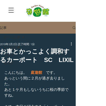
記事
全ての記事
2018年3月2日
読了時間: 1分
全ての記事
お車とかっこよく調和す
ブログ
るカーポート SC LIXIL
NEWS
こんにちは。　
庭遊館
　です。
あっという間に２月が過ぎ去りまし
た。
あと１ケ月もしないうちに桜の季節で
すね。