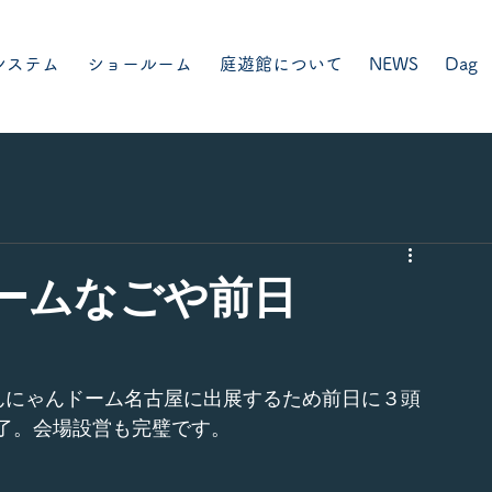
システム
ショールーム
庭遊館について
NEWS
Dag
ドームなごや前日
23わんにゃんドーム名古屋に出展するため前日に３頭
了。会場設営も完璧です。