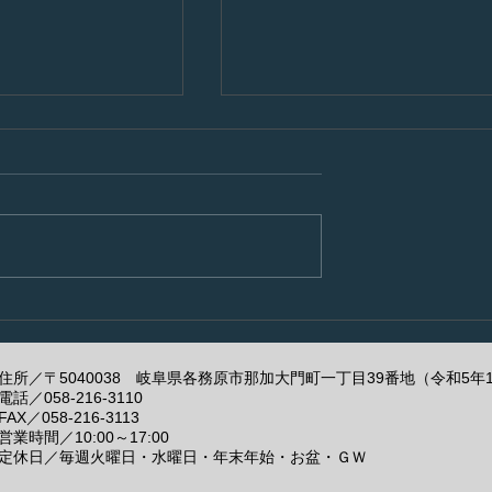
だいたので早速！
暑くなってアルの例の症状
が・・・
住所／〒5040038 岐阜県各務原市那加大門町一丁目39番地（令和5年
電話／
058-216-3110
FAX／058-216-3113
営業時間／10:00～17:00
定休日／毎週火曜日・水曜日・年末年始・お盆・ＧＷ