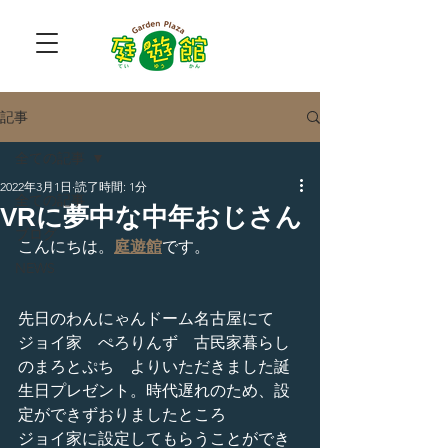
記事
全ての記事
2022年3月1日
読了時間: 1分
全ての記事
VRに夢中な中年おじさん
ブログ
こんにちは。
庭遊館
です。
NEWS
先日のわんにゃんドーム名古屋にて　
ジョイ家　ぺろりんず　古民家暮らし
のまろとぷち　よりいただきました誕
生日プレゼント。時代遅れのため、設
定ができずおりましたところ
ジョイ家に設定してもらうことができ