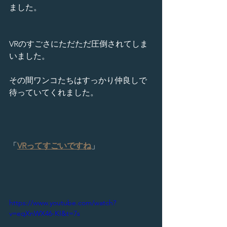
ました。
VRのすごさにただただ圧倒されてしま
いました。
その間ワンコたちはすっかり仲良しで
待っていてくれました。
「
VRってすごいですね
」
https://www.youtube.com/watch?
v=eqXnWX46-KI&t=7s